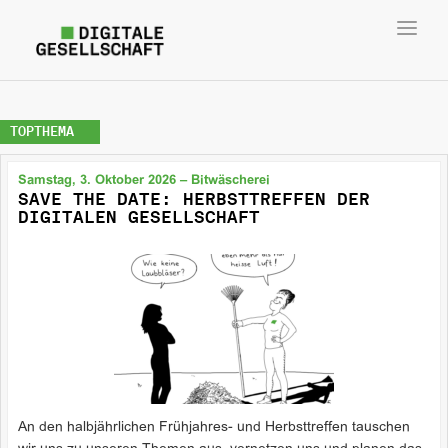
Toggl
navig
TOPTHEMA
Samstag, 3. Oktober 2026 – Bitwäscherei
SAVE THE DATE: HERBSTTREFFEN DER
DIGITALEN GESELLSCHAFT
An den halbjährlichen Frühjahres- und Herbsttreffen tauschen