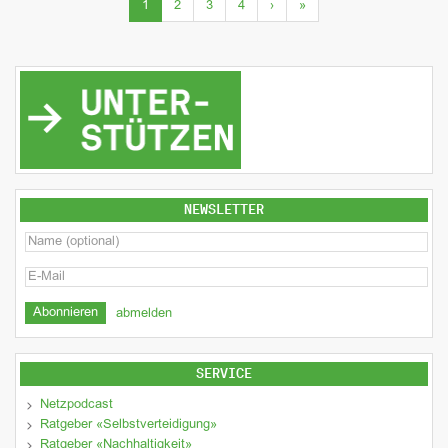
(current)
1
2
3
4
›
»
NEWSLETTER
abmelden
SERVICE
Netzpodcast
Ratgeber «Selbstverteidigung»
Ratgeber «Nachhaltigkeit»