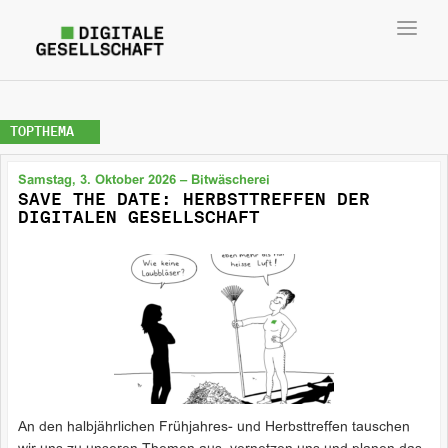
Toggl
navig
TOPTHEMA
Samstag, 3. Oktober 2026 – Bitwäscherei
SAVE THE DATE: HERBSTTREFFEN DER
DIGITALEN GESELLSCHAFT
An den halbjährlichen Frühjahres- und Herbsttreffen tauschen