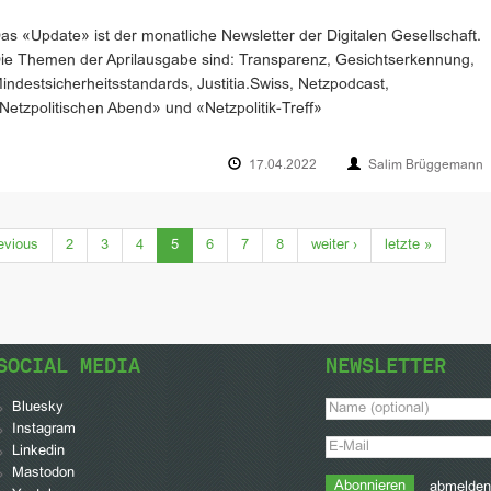
as «Update» ist der monatliche Newsletter der Digitalen Gesellschaft.
ie Themen der Aprilausgabe sind: Transparenz, Gesichtserkennung,
indestsicherheitsstandards, Justitia.Swiss, Netzpodcast,
Netzpolitischen Abend» und «Netzpolitik-Treff»
17.04.2022
Salim Brüggemann
(current)
evious
2
3
4
5
6
7
8
weiter
›
letzte
»
SOCIAL MEDIA
NEWSLETTER
Bluesky
Instagram
Linkedin
Mastodon
abmelden