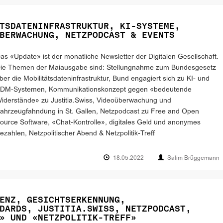
TSDATENINFRASTRUKTUR, KI-SYSTEME,
BERWACHUNG, NETZPODCAST & EVENTS
as «Update» ist der monatliche Newsletter der Digitalen Gesellschaft.
ie Themen der Maiausgabe sind: Stellungnahme zum Bundesgesetz
ber die Mobilitätsdateninfrastruktur, Bund engagiert sich zu KI- und
DM-Systemen, Kommunikationskonzept gegen «bedeutende
iderstände» zu Justitia.Swiss, Videoüberwachung und
ahrzeugfahndung in St. Gallen, Netzpodcast zu Free and Open
ource Software, «Chat-Kontrolle», digitales Geld und anonymes
ezahlen, Netzpolitischer Abend & Netzpolitik-Treff
18.05.2022
Salim Brüggemann
ENZ, GESICHTSERKENNUNG,
DARDS, JUSTITIA.SWISS, NETZPODCAST,
» UND «NETZPOLITIK-TREFF»