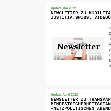
Update Mai 2022
NEWSLETTER ZU MOBILITÄ
JUSTITIA.SWISS, VIDEOÜ
D
D
ü
A
W
F
S
B
Update April 2022
NEWSLETTER ZU TRANSPAR
MINDESTSICHERHEITSSTAN
«NETZPOLITISCHEN ABEND