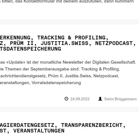
ich bitten, das Kontaktformular mit deinem auszufüllen, dann kümmern
ERKENNUNG, TRACKING & PROFILING,
Z, PRÜM II, JUSTITIA.SWISS, NETZPODCAST,
TSDATENSPEICHERUNG
as «Update» ist der monatliche Newsletter der Digitalen Gesellschaft.
ie Themen der Septemberausgabe sind: Tracking & Profiling,
achrichtendienstgesetz, Prüm II, Justitia.Swiss, Netzpodcast,
eranstaltungen, Vorratsdatenspeicherung
24.09.2022
Salim Brüggemann
AGIERDATENGESETZ, TRANSPARENZBERICHT,
ST, VERANSTALTUNGEN