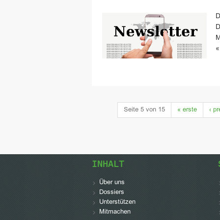
D
D
M
«
Seite 5 von 15
«
erste
‹
pr
INHALT
Über uns
Dossiers
Unterstützen
Mitmachen