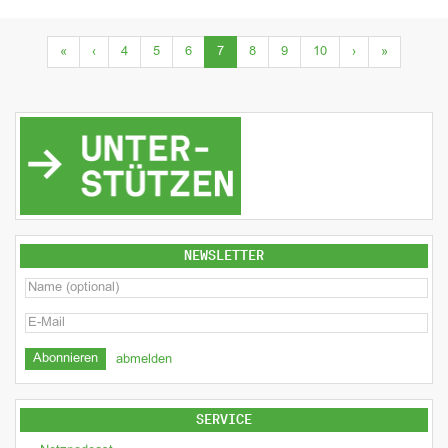
(current)
«
‹
4
5
6
7
8
9
10
›
»
NEWSLETTER
abmelden
SERVICE