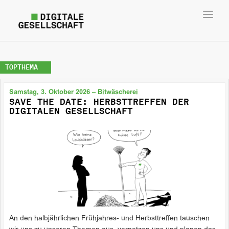
Toggl
navig
TOPTHEMA
Samstag, 3. Oktober 2026 – Bitwäscherei
SAVE THE DATE: HERBSTTREFFEN DER
DIGITALEN GESELLSCHAFT
An den halbjährlichen Frühjahres- und Herbsttreffen tauschen