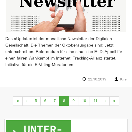
Das «Update» ist der monatliche Newsletter der Digitalen
Gesellschaft. Die Themen der Oktoberausgabe sind: Jetzt
unterschreiben: Referendum für eine staatliche E-ID, Appell für
einen fairen Wahlkampf im Internet, Tracking-Allianz startet,
Initiative für ein E-Voting-Moratorium
22.10.2019
Kire
(current)
«
‹
5
6
7
8
9
10
11
›
»