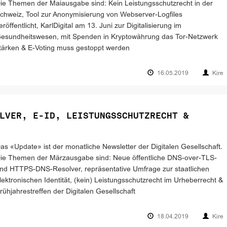
ie Themen der Maiausgabe sind: Kein Leistungsschutzrecht in der
chweiz, Tool zur Anonymisierung von Webserver-Logfiles
eröffentlicht, KarlDigital am 13. Juni zur Digitalisierung im
esundheitswesen, mit Spenden in Kryptowährung das Tor-Netzwerk
tärken & E-Voting muss gestoppt werden
16.05.2019
Kire
LVER, E-ID, LEISTUNGSSCHUTZRECHT &
as «Update» ist der monatliche Newsletter der Digitalen Gesellschaft.
ie Themen der Märzausgabe sind: Neue öffentliche DNS-over-TLS-
nd HTTPS-DNS-Resolver, repräsentative Umfrage zur staatlichen
lektronischen Identität, (kein) Leistungsschutzrecht im Urheberrecht &
rühjahrestreffen der Digitalen Gesellschaft
18.04.2019
Kire