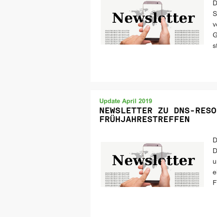
D
S
v
G
s
Update April 2019
NEWSLETTER ZU DNS-RESO
FRÜHJAHRESTREFFEN
D
D
u
e
F