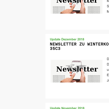
M
S
M
Update Dezember 2018
NEWSLETTER ZU WINTERKO
35C3
D
D
u
E
J
Update November 2018