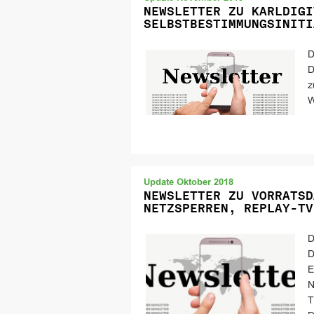
NEWSLETTER ZU KARLDIGI
SELBSTBESTIMMUNGSINITI
D
D
z
W
Update Oktober 2018
NEWSLETTER ZU VORRATSD
NETZSPERREN, REPLAY-TV
D
D
E
N
T