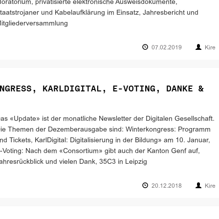
oratorium, privatisierte elektronische Ausweisdokumente,
taatstrojaner und Kabelaufklärung im Einsatz, Jahresbericht und
itgliederversammlung
07.02.2019
Kire
NGRESS, KARLDIGITAL, E-VOTING, DANKE &
as «Update» ist der monatliche Newsletter der Digitalen Gesellschaft.
ie Themen der Dezemberausgabe sind: Winterkongress: Programm
nd Tickets, KarlDigital: Digitalisierung in der Bildung» am 10. Januar,
-Voting: Nach dem «Consortium» gibt auch der Kanton Genf auf,
ahresrückblick und vielen Dank, 35C3 in Leipzig
20.12.2018
Kire