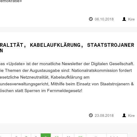
emokratie»
06.10.2018
Kire
RALITÄT, KABELAUFKLÄRUNG, STAATSTROJANER
N
as «Update» ist der monatliche Newsletter der Digitalen Gesellschaft.
ie Themen der Augustausgabe sind: Nationalratskommission fordert
esetzliche Netzneutralität, Kabelaufklärung am
undesverwaltungsgericht, Mithilfe beim Einsatz von Staatstrojanern &
öschen statt Sperren im Fernmeldegesetz!
23.08.2018
Kire