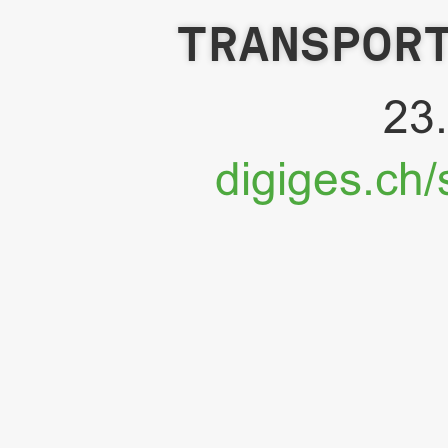
23. Fe
PascalK
digiges.ch/slides/dns_mit
digiges.ch/sli