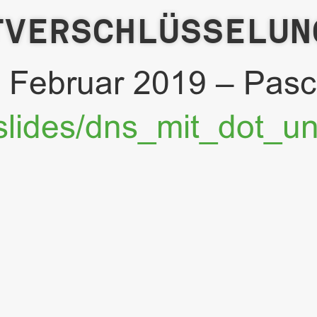
bruar 2019 – PascalK
_dot_und_doh.html
des/dns_mit_dot_und_doh.h