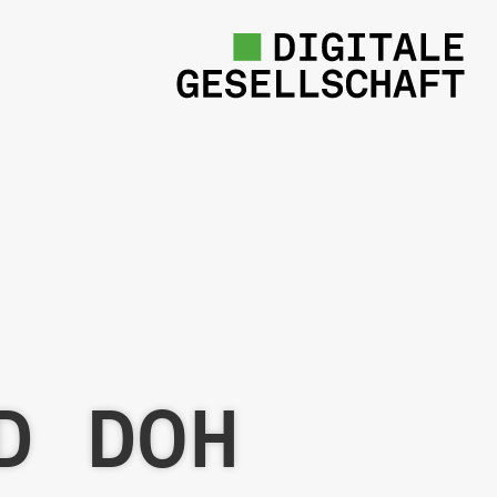
H
DNS