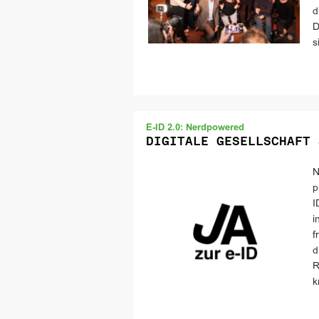
d
D
s
E-ID 2.0: Nerdpowered
DIGITALE GESELLSCHAFT 
N
p
I
i
f
d
R
k