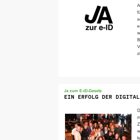
A
f
s
e
w
B
V
d
Ja zum E-ID-Gesetz
EIN ERFOLG DER DIGITAL
D
m
Z
w
k