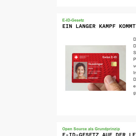
E-ID-Gesetz
EIN LANGER KAMPF KOMMT
D
D
S
P
v
I
D
e
g
Open Source als Grundprinzip
E-ID-GESETZ AUF DER LE