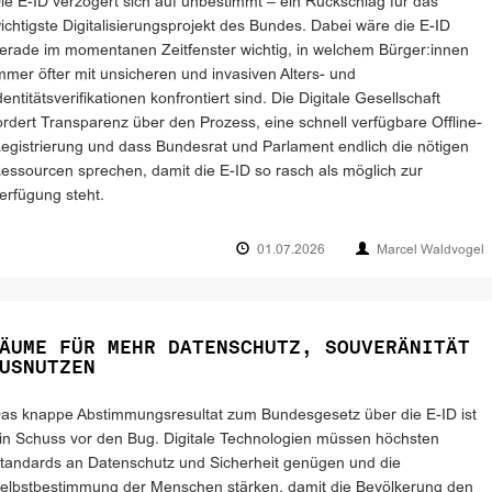
ie E-ID verzögert sich auf unbestimmt – ein Rückschlag für das
ichtigste Digitalisierungsprojekt des Bundes. Dabei wäre die E-ID
erade im momentanen Zeitfenster wichtig, in welchem Bürger:innen
mmer öfter mit unsicheren und invasiven Alters- und
dentitätsverifikationen konfrontiert sind. Die Digitale Gesellschaft
ordert Transparenz über den Prozess, eine schnell verfügbare Offline-
egistrierung und dass Bundesrat und Parlament endlich die nötigen
essourcen sprechen, damit die E-ID so rasch als möglich zur
erfügung steht.
01.07.2026
Marcel Waldvogel
ÄUME FÜR MEHR DATENSCHUTZ, SOUVERÄNITÄT
USNUTZEN
as knappe Abstimmungsresultat zum Bundesgesetz über die E-ID ist
in Schuss vor den Bug. Digitale Technologien müssen höchsten
tandards an Datenschutz und Sicherheit genügen und die
elbstbestimmung der Menschen stärken, damit die Bevölkerung den