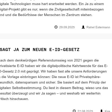
igitale Technologien muss hart erarbeitet werden. Ein Ja zu einem
igital-Projekt gibt es nur, wenn die Zivilgesellschaft miteinbezogen
ind und die Bedürfnisse der Menschen im Zentrum stehen.
29.09.2025
Rahel Estermann
SAGT JA ZUM NEUEN E-ID-GESETZ
ach dem denkwürdigen Referendumssieg von 2021 gegen die
rivatisierte E-ID haben wir die digitalpolitische Kehrtwende für das E-
D-Gesetz 2.0 mit geprägt. Wir haben fast alle unsere Anforderungen
n die Vorlage einbringen können: Die neue E-ID ist Privatsphäre-
reundlich, datensparsam und sicher. Sie basiert auf dem Prinzip der
igitalen Selbstbestimmung. Du liest in diesem Beitrag, wieso uns das
esultat überzeugt und wir Ja sagen – und weshalb wir weiterhin
ritisch hinschauen.
27.08.2025
Kire