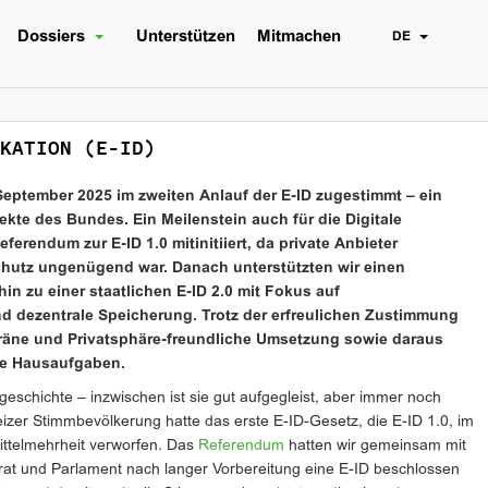
Dossiers
Unterstützen
Mitmachen
DE
KATION (E-ID)
September 2025 im zweiten Anlauf der E-ID zugestimmt – ein
jekte des Bundes. Ein Meilenstein auch für die Digitale
ferendum zur E-ID 1.0 mitinitiiert, da private Anbieter
hutz ungenügend war. Danach unterstützten wir einen
in zu einer staatlichen E-ID 2.0 mit Fokus auf
 dezentrale Speicherung. Trotz der erfreulichen Zustimmung
räne und Privatsphäre-freundliche Umsetzung sowie daraus
gte Hausaufgaben.
geschichte – inzwischen ist sie gut aufgegleist, aber immer noch
zer Stimmbevölkerung hatte das erste E-ID-Gesetz, die E-ID 1.0, im
ittelmehrheit verworfen. Das
Referendum
hatten wir gemeinsam mit
rat und Parlament nach langer Vorbereitung eine E-ID beschlossen