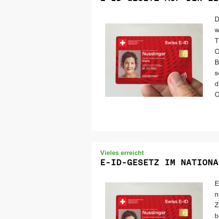
D
w
T
O
B
s
d
O
Vieles erreicht
E-ID-GESETZ IM NATIONA
E
n
Z
b