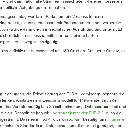
ah – und damit auch alle Stimmen missachteten, die einen besseren
oheitliche Aufgabe gefordert hatten.
mungssonntag wurde im Parlament ein Vorstoss für eine
eingereicht, die wir gemeinsam mit Parlamentarier:innen vorbereitet
otion) wurde dann gleich in sechsfacher Ausführung und unterstützt
 solcher Schulterschluss unmittelbar nach einem harten
igrenzen hinweg ist einzigartig.
 sich definitiv ein Kurswechsel um 180 Grad an. Das neue Gesetz, die
nur gelungen, die Privatisierung der E-ID zu verhindern, sondern die
 lenken. Anstatt einem Geschäftsmodell für Private steht nun der
rum des Vorhabens. Digitale Selbstbestimmung, Datensparsamkeit und
itlinien. Deshalb stehen wir
überzeugt hinter der E-ID 2.0
. Auch die
gestimmt. Dass es mit 50.4 % Ja knapp war, bestätigt uns in
unserer
en höchsten Standards an Datenschutz und Sicherheit genügen, damit