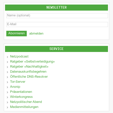
NEWSLETTER
abmelden
SERVICE
Netzpodcast
Ratgeber «Selbstverteidigung»
Ratgeber «Nachhaltigkeit»
Datenauskunftsbegehren
Öffentliche DNS-Resolver
Tor-Server
Anonip
Präsentationen
Winterkongress
Netzpolitischer Abend
Medienmitteilungen