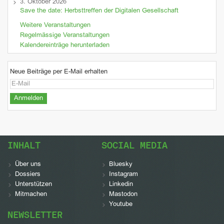
3. Oktober 2026
Save the date: Herbsttreffen der Digitalen Gesellschaft
Weitere Veranstaltungen
Regelmässige Veranstaltungen
Kalendereinträge herunterladen
Neue Beiträge per E-Mail erhalten
INHALT
SOCIAL MEDIA
Über uns
Bluesky
Dossiers
Instagram
Unterstützen
Linkedin
Mitmachen
Mastodon
Youtube
NEWSLETTER