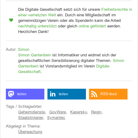
Die Digitale Gesellschaft setzt sich für unsere
Freiheitsrechte in
einer vernetzten Welt
ein. Durch eine Mitgliedschaft im
gemeinnützigen Verein oder als SpenderIn kann die Arbeit
nachhaltig unterstützt
oder gleich
online gefördert
werden.
Herzlichen Dank!
Autor:
Simon
Simon Gantenbein
ist Informatiker und widmet sich der
gesellschaftlichen Sensibilisierung digitaler Themen.
Simon
Gantenbein
ist Vorstandsmitglied im Verein
Digitale
Gesellschaft
.
teilen
teilen
RSS-feed
Tags / Schlagwörter:
Geheimdienste
,
GovWare
,
Kapersky
,
Regin
,
Staatstrojaner
,
Symantec
Abgelegt in Thema:
Überwachung