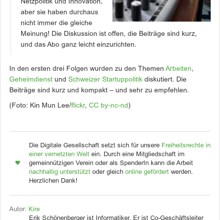
Netzpolitik und Innovation,
aber sie haben durchaus
nicht immer die gleiche
Meinung! Die Diskussion ist offen, die Beiträge sind kurz,
und das Abo ganz leicht einzurichten.
In den ersten drei Folgen wurden zu den Themen
Arbeiten
,
Geheimdienst
und
Schweizer Startuppolitik
diskutiert. Die
Beiträge sind kurz und kompakt – und sehr zu empfehlen.
(Foto: Kin Mun Lee/
flickr
,
CC by-nc-nd
)
Die Digitale Gesellschaft setzt sich für unsere
Freiheitsrechte in
einer vernetzten Welt
ein. Durch eine Mitgliedschaft im
gemeinnützigen Verein oder als SpenderIn kann die Arbeit
nachhaltig unterstützt
oder gleich
online gefördert
werden.
Herzlichen Dank!
Autor:
Kire
Erik Schönenberger ist Informatiker. Er ist Co-Geschäftsleiter