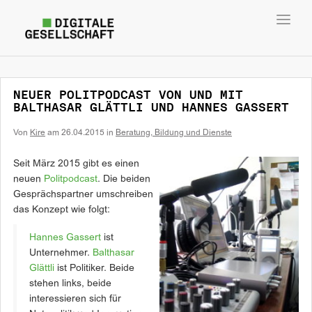
Toggl
navig
NEUER POLITPODCAST VON UND MIT
BALTHASAR GLÄTTLI UND HANNES GASSERT
Von
Kire
am
26.04.2015
in
Beratung, Bildung und Dienste
Seit März 2015 gibt es einen
neuen
Politpodcast
. Die beiden
Gesprächspartner umschreiben
das Konzept wie folgt:
Hannes Gassert
ist
Unternehmer.
Balthasar
Glättli
ist Politiker. Beide
stehen links, beide
interessieren sich für