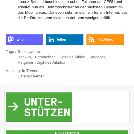
Lorenz Schmid beschleunigte schon Teilchen am CERN und
arbeitet nun als Elektrotechniker an der nächsten Generation
des Mobilfunkes. Daneben setzt er sich ein für ein Internet, das
die Bedürfnisse von vielen anstatt von wenigen erfüllt.
teilen
teilen
RSS-feed
Tags / Schlagwörter:
Backup
,
Beobachter
,
Digitales Aikido
,
Ratgeber
,
Ratgeber «Digitales Aikido»
Abgelegt in Thema:
Datensicherheit
NEWSLETTER