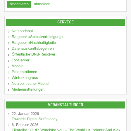
abmelden
SERVICE
Netzpodcast
Ratgeber «Selbstverteidigung»
Ratgeber «Nachhaltigkeit»
Datenauskunftsbegehren
Öffentliche DNS-Resolver
Tor-Server
Anonip
Präsentationen
Winterkongress
Netzpolitischer Abend
Medienmitteilungen
VERANSTALTUNGEN
22. Januar 2026
Towards Digital Sufficiency
6. Februar 2026
Filmreihe CTRL: Watching you – The World Of Palantir And Alex