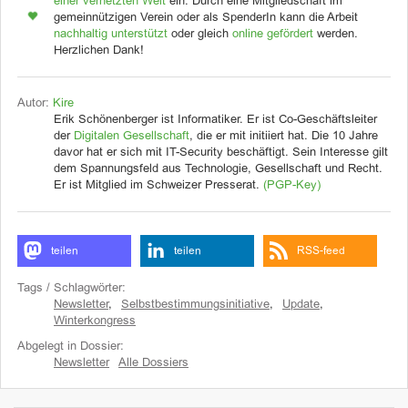
einer vernetzten Welt
ein. Durch eine Mitgliedschaft im
gemeinnützigen Verein oder als SpenderIn kann die Arbeit
nachhaltig unterstützt
oder gleich
online gefördert
werden.
Herzlichen Dank!
Autor:
Kire
Erik Schönenberger ist Informatiker. Er ist Co-Geschäftsleiter
der
Digitalen Gesellschaft
, die er mit initiiert hat. Die 10 Jahre
davor hat er sich mit IT-Security beschäftigt. Sein Interesse gilt
dem Spannungsfeld aus Technologie, Gesellschaft und Recht.
Er ist Mitglied im Schweizer Presserat.
(PGP-Key)
teilen
teilen
RSS-feed
Tags / Schlagwörter:
Newsletter
,
Selbstbestimmungsinitiative
,
Update
,
Winterkongress
Abgelegt in Dossier:
Newsletter
Alle Dossiers