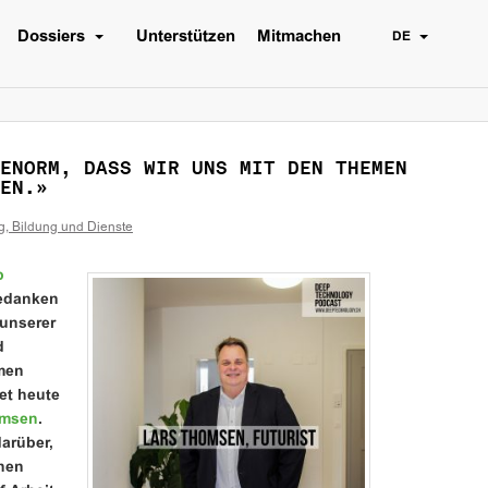
Dossiers
Unterstützen
Mitmachen
DE
ENORM, DASS WIR UNS MIT DEN THEMEN
EN.»
g, Bildung und Dienste
p
Gedanken
unserer
d
men
et heute
omsen
.
darüber,
onen