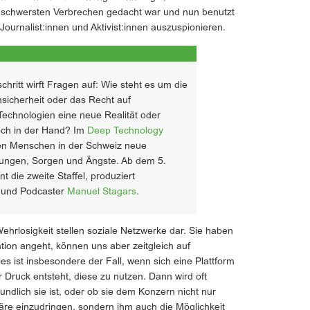
on schwersten Verbrechen gedacht war und nun benutzt
 Journalist:innen und Aktivist:innen auszuspionieren.
chritt wirft Fragen auf: Wie steht es um die
nsicherheit oder das Recht auf
Technologien eine neue Realität oder
och in der Hand? Im
Deep Technology
ren Menschen in der Schweiz neue
nungen, Sorgen und Ängste. Ab dem 5.
 die zweite Staffel, produziert
r und Podcaster
Manuel Stagars
.
Wehrlosigkeit stellen soziale Netzwerke dar. Sie haben
tion angeht, können uns aber zeitgleich auf
 ist insbesondere der Fall, wenn sich eine Plattform
er Druck entsteht, diese zu nutzen. Dann wird oft
ndlich sie ist, oder ob sie dem Konzern nicht nur
häre einzudringen, sondern ihm auch die Möglichkeit