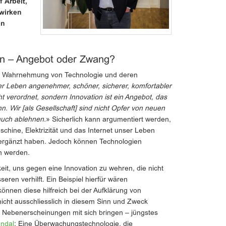
 Arbeit,
wirken
en
on – Angebot oder Zwang?
e Wahrnehmung von Technologie und deren
er Leben angenehmer, schöner, sicherer, komfortabler
t verordnet, sondern Innovation ist ein Angebot, das
 Wir [als Gesellschaft] sind nicht Opfer von neuen
auch ablehnen.
» Sicherlich kann argumentiert werden,
hine, Elektrizität und das Internet unser Leben
 ergänzt haben. Jedoch können Technologien
n werden.
eit, uns gegen eine Innovation zu wehren, die nicht
en verhilft. Ein Beispiel hierfür wären
nnen diese hilfreich bei der Aufklärung von
nicht ausschliesslich in diesem Sinn und Zweck
 Nebenerscheinungen mit sich bringen – jüngstes
ndal
: Eine Überwachungstechnologie, die