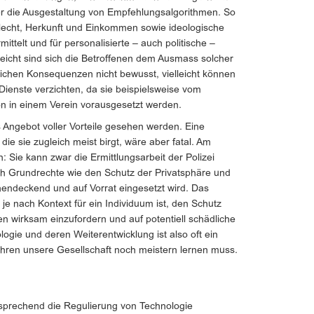
er die Ausgestaltung von Empfehlungsalgorithmen. So
hlecht, Herkunft und Einkommen sowie ideologische
ttelt und für personalisierte – auch politische –
eicht sind sich die Betroffenen dem Ausmass solcher
chen Konsequenzen nicht bewusst, vielleicht können
e Dienste verzichten, da sie beispielsweise vom
n in einem Verein vorausgesetzt werden.
 Angebot voller Vorteile gesehen werden. Eine
ie sie zugleich meist birgt, wäre aber fatal. Am
: Sie kann zwar die Ermittlungsarbeit der Polizei
eich Grundrechte wie den Schutz der Privatsphäre und
chendeckend und auf Vorrat eingesetzt wird. Das
 je nach Kontext für ein Individuum ist, den Schutz
en wirksam einzufordern und auf potentiell schädliche
ogie und deren Weiterentwicklung ist also oft ein
ühren unsere Gesellschaft noch meistern lernen muss.
sprechend die Regulierung von Technologie