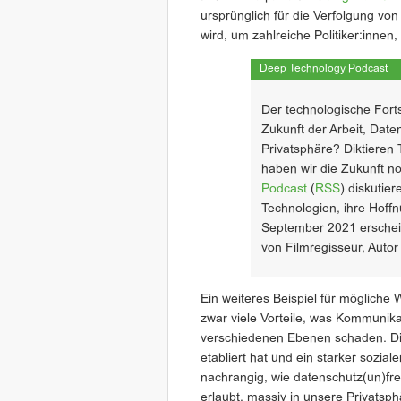
ursprünglich für die Verfolgung v
wird, um zahlreiche Politiker:innen,
Deep Technology Podcast
Der technologische Forts
Zukunft der Arbeit, Date
Privatsphäre? Diktieren 
haben wir die Zukunft n
Podcast
(
RSS
) diskutie
Technologien, ihre Hoff
September 2021 erscheint
von Filmregisseur, Auto
Ein weiteres Beispiel für mögliche 
zwar viele Vorteile, was Kommunika
verschiedenen Ebenen schaden. Dies
etabliert hat und ein starker sozial
nachrangig, wie datenschutz(un)freu
erlaubt, massiv in unsere Privatsp