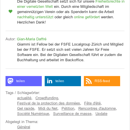
Die Digitale Gesellschaft setzt sich für unsere
Freiheitsrechte in
einer vernetzten Welt
ein. Durch eine Mitgliedschaft im
gemeinnützigen Verein oder als SpenderIn kann die Arbeit
nachhaltig unterstützt
oder gleich
online gefördert
werden.
Herzlichen Dank!
Autor:
Gian-Maria Daffré
Giammi ist Fellow bei der FSFE Localgroup Zürich und Mitglied
bei der FSFE. Er setzt sich seit vielen Jahren für Freie
Software ein. Bei der Digitalen Gesellschaft führt er zudem die
Buchhaltung und arbeitet im Backoffice.
teilen
teilen
RSS-feed
Tags / Schlagwörter:
actualité
,
Crowdfunding
,
Festival de la protection des données
,
Fête d'été
,
Gel rapide
,
Midi du Net
,
Pétition
,
Rencontres d'automne
,
Société Numérique
,
Surveillance de masse
,
Update
Abgelegt in Thema:
Général