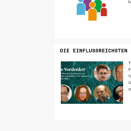
k
DIE EINFLUSSREICHSTEN 
T
F
V
U
z