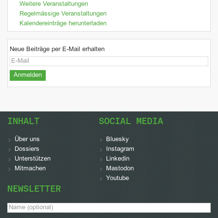
Weitere Veranstaltungen
Regelmässige Veranstaltungen
Kalendereinträge herunterladen
Neue Beiträge per E-Mail erhalten
INHALT
SOCIAL MEDIA
Über uns
Bluesky
Dossiers
Instagram
Unterstützen
Linkedin
Mitmachen
Mastodon
Youtube
NEWSLETTER