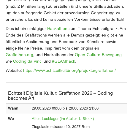
interessieren. Wir werden gemeinsam lernen, kurze
Demos
(max. 2 Minuten lang) zu erstellen und unsere Skills ausbauen,
um das aufregende Gebiet der prozeduralen Generierung zu
erforschen. Es sind keine speziellen Vorkenntnisse erforderlich!
Dies ist ein eintägiger
Hackathon
zum Thema Echtzeitgrafik. Am
Ende des Graffathons werden alle Demos gezeigt; es gibt eine
öffentliche Abstimmung und Feedback von Künstlern sowie
einige kleine Preise. Inspiriert vom dem originalen
Graffathon.org
, und Hackathons der
Open-Culture-Bewegung
wie
Coding da Vinci
und
#GLAMhack
.
Website:
https://www.echtzeitkultur.org/projekte/graffathon/
Echtzeit Digitale Kultur: Graffathon 2026 – Coding
becomes Art
Wann
29.08.2026 09:00 bis 29.08.2026 21:00
Wo
Altes Loeblager (im Atelier 1. Stock)
Ziegelackerstrasse 10, 3027 Bern