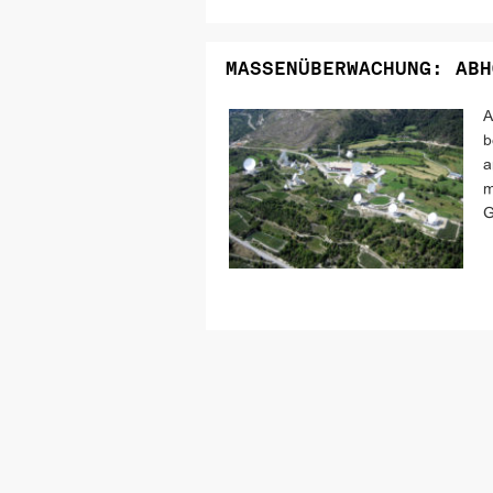
MASSENÜBERWACHUNG: ABH
A
b
a
m
G