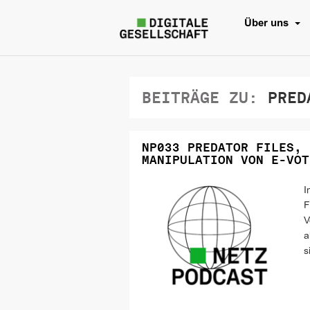
Über uns
BEITRÄGE ZU:
PREDA
NP033 PREDATOR FILES, 
MANIPULATION VON E-VOT
I
F
V
a
s