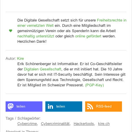
Die Digitale Gesellschaft setzt sich für unsere
Freiheitsrechte in
einer vernetzten Welt
ein. Durch eine Mitgliedschaft im
gemeinnützigen Verein oder als SpenderIn kann die Arbeit
nachhaltig unterstützt
oder gleich
online gefördert
werden.
Herzlichen Dank!
Autor:
Kire
Erik Schönenberger ist Informatiker. Er ist Co-Geschäftsleiter
der
Digitalen Gesellschaft
, die er mit initiiert hat. Die 10 Jahre
davor hat er sich mit IT-Security beschäftigt. Sein Interesse gilt
dem Spannungsfeld aus Technologie, Gesellschaft und Recht.
Er ist Mitglied im Schweizer Presserat.
(PGP-Key)
teilen
teilen
RSS-feed
Tags / Schlagwörter:
Cybercrime
,
Cybercriminalität
,
Hackertools
,
kire.ch