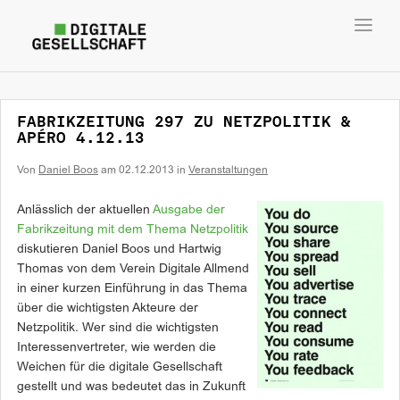
Toggl
navig
FABRIKZEITUNG 297 ZU NETZPOLITIK &
APÉRO 4.12.13
Von
Daniel Boos
am
02.12.2013
in
Veranstaltungen
Anlässlich der aktuellen
Ausgabe der
Fabrikzeitung mit dem Thema Netzpolitik
diskutieren Daniel Boos und Hartwig
Thomas von dem Verein Digitale Allmend
in einer kurzen Einführung in das Thema
über die wichtigsten Akteure der
Netzpolitik. Wer sind die wichtigsten
Interessenvertreter, wie werden die
Weichen für die digitale Gesellschaft
gestellt und was bedeutet das in Zukunft