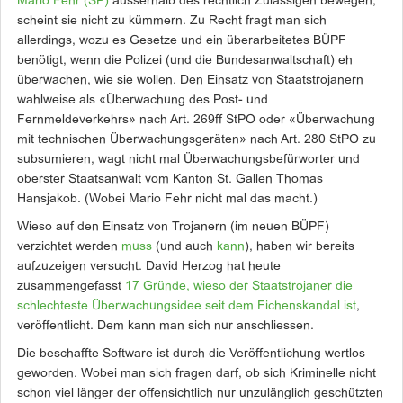
Mario Fehr (SP)
ausserhalb des rechtlich Zulässigen bewegen,
scheint sie nicht zu kümmern. Zu Recht fragt man sich
allerdings, wozu es Gesetze und ein überarbeitetes BÜPF
benötigt, wenn die Polizei (und die Bundesanwaltschaft) eh
überwachen, wie sie wollen. Den Einsatz von Staatstrojanern
wahlweise als «Überwachung des Post- und
Fernmeldeverkehrs» nach Art. 269ff StPO oder «Überwachung
mit technischen Überwachungsgeräten» nach Art. 280 StPO zu
subsumieren, wagt nicht mal Überwachungsbefürworter und
oberster Staatsanwalt vom Kanton St. Gallen Thomas
Hansjakob. (Wobei Mario Fehr nicht mal das macht.)
Wieso auf den Einsatz von Trojanern (im neuen BÜPF)
verzichtet werden
muss
(und auch
kann
), haben wir bereits
aufzuzeigen versucht. David Herzog hat heute
zusammengefasst
17 Gründe, wieso der Staatstrojaner die
schlechteste Überwachungsidee seit dem Fichenskandal ist
,
veröffentlicht. Dem kann man sich nur anschliessen.
Die beschaffte Software ist durch die Veröffentlichung wertlos
geworden. Wobei man sich fragen darf, ob sich Kriminelle nicht
schon viel länger der offensichtlich nur unzulänglich geschützten