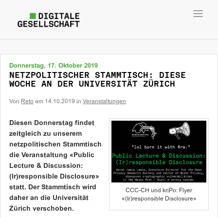
Toggl
navig
Donnerstag, 17. Oktober 2019
NETZPOLITISCHER STAMMTISCH: DIESE
WOCHE AN DER UNIVERSITÄT ZÜRICH
Von
Reto
am
14.10.2019
in
Veranstaltungen
Diesen Donnerstag findet
zeitgleich zu unserem
netzpolitischen Stammtisch
die Veranstaltung «Public
Lecture & Discussion:
(Ir)responsible Disclosure»
statt. Der Stammtisch wird
CCC-CH und kriPo: Flyer
daher an die Universität
«(Ir)responsible Disclosure»
Zürich verschoben.