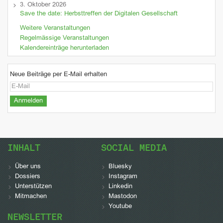
3. Oktober 2026
Save the date: Herbsttreffen der Digitalen Gesellschaft
Weitere Veranstaltungen
Regelmässige Veranstaltungen
Kalendereinträge herunterladen
Neue Beiträge per E-Mail erhalten
INHALT
SOCIAL MEDIA
Über uns
Bluesky
Dossiers
Instagram
Unterstützen
Linkedin
Mitmachen
Mastodon
Youtube
NEWSLETTER