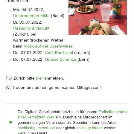
Treffen sind:
Mo. 04.07.2022,
Unternehmen Mitte
(Basel)
Di. 05.07.2022,
Restaurant Viadukt
(Zürich), bei
warmem/trockenen Wetter
beim
Kiosk auf der Josefswiese
Do. 07.07.2022,
Café Bar Lokal
(Luzern)
Do. 07.07.2022,
Grosse Schanze
(Bern)
Für Zürich bitte
hier
anmelden.
Wir freuen uns auf ein gemeinsames Mittagessen!
Die Digitale Gesellschaft setzt sich für unsere
Freiheitsrechte in
einer vernetzten Welt
ein. Durch eine Mitgliedschaft im
gemeinnützigen Verein oder als SpenderIn kann die Arbeit
nachhaltig unterstützt
oder gleich
online gefördert
werden.
Herzlichen Dank!