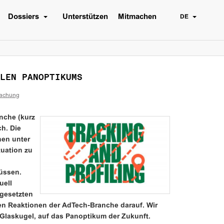
Dossiers
Unterstützen
Mitmachen
DE
LEN PANOPTIKUMS
achung
nche (kurz
h. Die
hen unter
uation zu
üssen.
uell
ngesetzten
n Reaktionen der AdTech-Branche darauf. Wir
 Glaskugel, auf das Panoptikum der Zukunft.