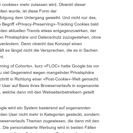
y cookies» mehr zulassen wird. Obwohl dieser
alten wurde, ist diese Form der
olgung dem Untergang geweiht. Und nicht nur das,
 Begriff «Privacy-Preserving»-Tracking Cookies bald
, den aktuellen Trends etwas entgegenzuwirken, der
hen Privatsphäre und Datenschutz zuzugestehen, ohne
u verändern. Denn obwohl das Konzept einen
lt es längst nicht die Versprechen, die es in Sachen
ht.
ning of Cohorts», kurz «FLOC» hatte Google bis vor
 zu viel Gegenwind wegen mangelnder Privatsphäre
hritt in Richtung einer «Post-Cookie»-Welt gemacht.
User auf Basis ihres Browserverlaufs in sogenannte
, welche dann mit den Webseitenbetreibern geteilt
gle wird ein System basierend auf sogenannten
den User nicht mehr in Kategorien gesteckt, sondern
rowserverlaufs Themen zugewiesen, die dann mit den
. Die personalisierte Werbung wird in beiden Fällen