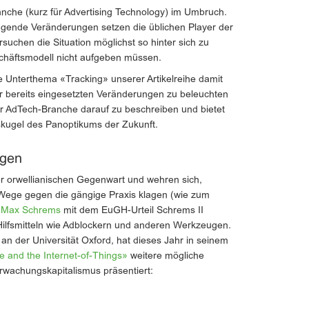
ranche (kurz für Advertising Technology) im Umbruch.
gende Veränderungen setzen die üblichen Player der
uchen die Situation möglichst so hinter sich zu
eschäftsmodell nicht aufgeben müssen.
le Unterthema «Tracking» unserer Artikelreihe damit
er bereits eingesetzten Veränderungen zu beleuchten
r AdTech-Branche darauf zu beschreiben und bietet
askugel des Panoptikums der Zukunft.
ngen
r orwellianischen Gegenwart und wehren sich,
m Wege gegen die gängige Praxis klagen (wie zum
t
Max Schrems
mit dem EuGH-Urteil Schrems II
 Hilfsmitteln wie Adblockern und anderen Werkzeugen.
an der Universität Oxford, hat dieses Jahr in seinem
e and the Internet-of-Things»
weitere mögliche
rwachungskapitalismus präsentiert: