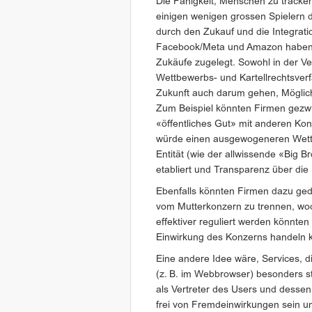
Die Fähigkeit, Menschen zu tracken 
einigen wenigen grossen Spielern 
durch den Zukauf und die Integrat
Facebook/Meta und Amazon haben a
Zukäufe zugelegt. Sowohl in der V
Wettbewerbs- und Kartellrechtsverf
Zukunft auch darum gehen, Möglichk
Zum Beispiel könnten Firmen gezw
«öffentliches Gut» mit anderen Konk
würde einen ausgewogeneren Wett
Entität (wie der allwissende «Big B
etabliert und Transparenz über die
Ebenfalls könnten Firmen dazu ged
vom Mutterkonzern zu trennen, wo
effektiver reguliert werden könnte
Einwirkung des Konzerns handeln 
Eine andere Idee wäre, Services, di
(z. B. im Webbrowser) besonders st
als Vertreter des Users und dessen
frei von Fremdeinwirkungen sein un