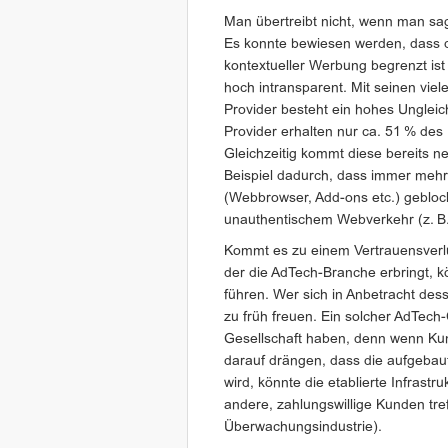
Man übertreibt nicht, wenn man sag
Es konnte bewiesen werden, dass d
kontextueller Werbung begrenzt is
hoch intransparent. Mit seinen vi
Provider besteht ein hohes Ungleic
Provider erhalten nur ca. 51 % des
Gleichzeitig kommt diese bereits 
Beispiel dadurch, dass immer mehr 
(Webbrowser, Add-ons etc.) gebloc
unauthentischem Webverkehr (z. B.
Kommt es zu einem Vertrauensverlust
der die AdTech-Branche erbringt, 
führen. Wer sich in Anbetracht dess
zu früh freuen. Ein solcher AdTech
Gesellschaft haben, denn wenn Kun
darauf drängen, dass die aufgebaut
wird, könnte die etablierte Infrast
andere, zahlungswillige Kunden tref
Überwachungsindustrie).