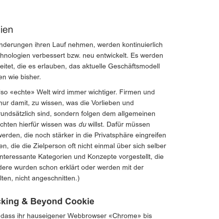
ien
derungen ihren Lauf nehmen, werden kontinuierlich
nologien verbessert bzw. neu entwickelt. Es werden
tet, die es erlauben, das aktuelle Geschäftsmodell
n wie bisher.
 also «echte» Welt wird immer wichtiger. Firmen und
ur damit, zu wissen, was die Vorlieben und
ndsätzlich sind, sondern folgen dem allgemeinen
chten hierfür wissen was
du
willst. Dafür müssen
erden, die noch stärker in die Privatsphäre eingreifen
, die die Zielperson oft nicht einmal über sich selber
nteressante Kategorien und Konzepte vorgestellt, die
dere wurden schon erklärt oder werden mit der
lten, nicht angeschnitten.)
cking & Beyond Cookie
 dass ihr hauseigener Webbrowser «Chrome» bis