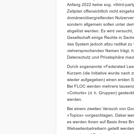
Anfang 2022 keine sog. «third-part
Zeitplan offensichtlich nicht eingeh
domänenübergreifenden Nutzerverf
sondern allgemein sollen unter dem
abgelöst werden. Es wird versucht
Gesellschaft einige Rechte in Sac
das System jedoch allzu radikal z
vielversprechenden Namen trägt, hä
Datenschutz und Privatsphäre mac
Durch sogenannte «Federated Lear
Kurzem (die Initiative wurde nach
wieder aufgegeben) einen ersten Sc
Bei FLOC werden mehrere tausend 
«Cohorts» (d. h. Gruppen) gesteckt
werden.
Bei einem zweiten Versuch von Goo
«Topics» vorgeschlagen. Dabei wer
es werden ihnen auf Basis ihres B
Webseitenbetreibern geteilt werden