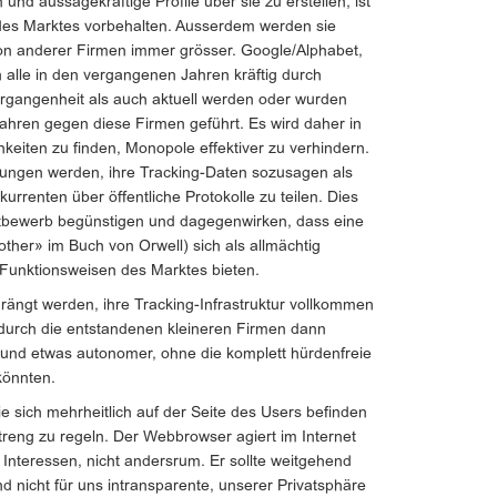
und aussagekräftige Profile über sie zu erstellen, ist
des Marktes vorbehalten. Ausserdem werden sie
ion anderer Firmen immer grösser. Google/Alphabet,
lle in den vergangenen Jahren kräftig durch
ergangenheit als auch aktuell werden oder wurden
ahren gegen diese Firmen geführt. Es wird daher in
eiten zu finden, Monopole effektiver zu verhindern.
ungen werden, ihre Tracking-Daten sozusagen als
urrenten über öffentliche Protokolle zu teilen. Dies
bewerb begünstigen und dagegenwirken, dass eine
rother» im Buch von Orwell) sich als allmächtig
 Funktionsweisen des Marktes bieten.
rängt werden, ihre Tracking-Infrastruktur vollkommen
durch die entstandenen kleineren Firmen dann
n und etwas autonomer, ohne die komplett hürdenfreie
könnten.
e sich mehrheitlich auf der Seite des Users befinden
reng zu regeln. Der Webbrowser agiert im Internet
 Interessen, nicht andersrum. Er sollte weitgehend
d nicht für uns intransparente, unserer Privatsphäre