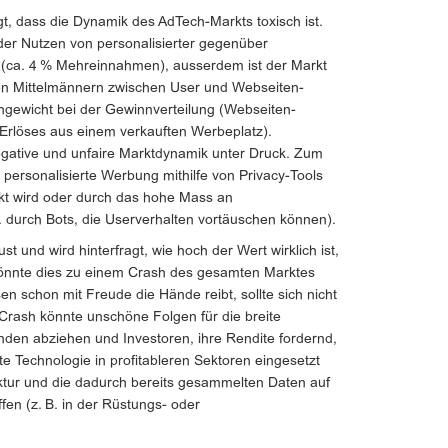
t, dass die Dynamik des AdTech-Markts toxisch ist.
er Nutzen von personalisierter gegenüber
t (ca. 4 % Mehreinnahmen), ausserdem ist der Markt
elen Mittelmännern zwischen User und Webseiten-
hgewicht bei der Gewinnverteilung (Webseiten-
 Erlöses aus einem verkauften Werbeplatz).
negative und unfaire Marktdynamik unter Druck. Zum
personalisierte Werbung mithilfe von Privacy-Tools
kt wird oder durch das hohe Mass an
 durch Bots, die Userverhalten vortäuschen können).
 und wird hinterfragt, wie hoch der Wert wirklich ist,
könnte dies zu einem Crash des gesamten Marktes
en schon mit Freude die Hände reibt, sollte sich nicht
-Crash könnte unschöne Folgen für die breite
den abziehen und Investoren, ihre Rendite fordernd,
e Technologie in profitableren Sektoren eingesetzt
ruktur und die dadurch bereits gesammelten Daten auf
fen (z. B. in der Rüstungs- oder