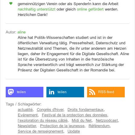
gemeinnützigen Verein oder als SpenderIn kann die Arbeit
nachhaltig unterstützt
oder gleich
online gefördert
werden.
Herzlichen Dank!
Autor:
aline
Aline hat Politik-Wissenschaften studiert und ist in der
öffentlichen Verwaltung tätig. Pressefreiheit, Datenschutz und
Netzneutralität sind Themen, die ihr unter anderem am Herzen
liegen, daher ihr Engagement für die Digitale Gesellschaft. Aline
ist für die Übersetzung von Inhalten in die französische
Sprache verantwortlich und trägt wesentlich zur Stärkung der
Präsenz der Digitalen Gesellschaft in der Romandie bei.
teilen
teilen
RSS-feed
Tags / Schlagwörter:
actualité
,
Congrès d'hiver
,
Droits fondamentaux
,
Evénement
,
Festival de la protection des données
,
l’exploration du réseau câblé
,
Midi du Net
,
Netzpodcast
,
Newsletter
,
Protection de la jeunesse
,
Référendum
,
Service de renseignement
,
Update