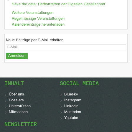
Save the date: Herbsttreffen der Digitalen Gesellschaft
Weitere Veranstaltungen
Regelmässige Veranstaltungen
Kalendereinträge herunterladen
Neue Beiträge per E-Mail erhalten
INHALT
SOCIAL MEDIA
Über uns
Bluesky
Dossiers
Instagram
Unterstützen
Linkedin
Mitmachen
Mastodon
Youtube
NEWSLETTER