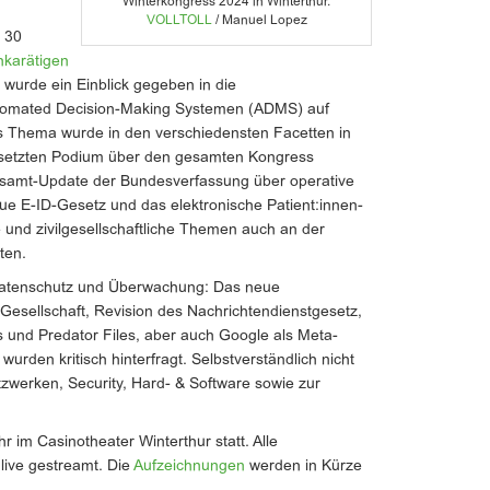
Winterkongress 2024 in Winterthur.
VOLLTOLL
/ Manuel Lopez
 30
hkarätigen
 wurde ein Einblick gegeben in die
tomated Decision-Making Systemen (ADMS) auf
 Thema wurde in den verschiedensten Facetten in
setzten Podium über den gesamten Kongress
esamt-Update der Bundesverfassung über operative
e E-ID-Gesetz und das elektronische Patient:innen-
 und zivilgesellschaftliche Themen auch an der
ten.
 Datenschutz und Überwachung: Das neue
 Gesellschaft, Revision des Nachrichtendienstgesetz,
 und Predator Files, aber auch Google als Meta-
wurden kritisch hinterfragt. Selbstverständlich nicht
zwerken, Security, Hard- & Software sowie zur
 im Casinotheater Winterthur statt. Alle
live gestreamt. Die
Aufzeichnungen
werden in Kürze