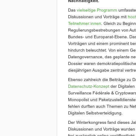
Nachhaltigkeit.
Das
vielseitige Programm
umfasste
Diskussionen und Vorträge mit
hoc
Teilnehmer:innen
. Gleich zu Beginn
Regulierungsbestrebungen von Au
Bundes- und Europarat-Ebene. Das
Vorträgen und einem prominent be
hindurch beleuchtet. Von einem G
Datengovernance, das geplante neu
Dossier waren demokratiepolitische
diesjährigen Ausgabe zentral vertre
Ebenso zahlreich die Beiträge zu
Datenschutz-Konzept
der Digitalen
Surveillance Fédérale & Cryptowars
Monopolist und Paketzustelldienste 
fehlen durften auch Themen zu Net
Digitalen Selbstverteidigung.
Der Winterkongress fand dieses Jahr
Diskussionen und Vorträge wurden 