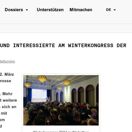
Dossiers
Unterstützen
Mitmachen
DE
UND INTERESSIERTE AM WINTERKONGRESS DER
taltungen
2. März
grosse
t. Mehr
d weitere
 sich an
 mit
 um
d