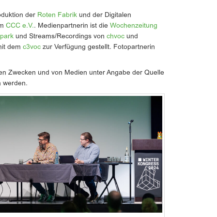
oduktion der
Roten Fabrik
und der Digitalen
om
CCC e.V.
. Medienpartnerin ist die
Wochenzeitung
tpark
und Streams/Recordings von
chvoc
und
mit dem
c3voc
zur Verfügung gestellt. Fotopartnerin
len Zwecken und von Medien unter Angabe der Quelle
 werden.