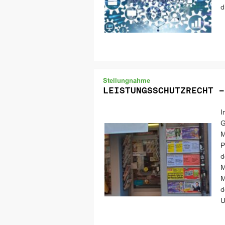
d
Stellungnahme
LEISTUNGSSCHUTZRECHT –
I
G
M
P
d
M
M
d
U