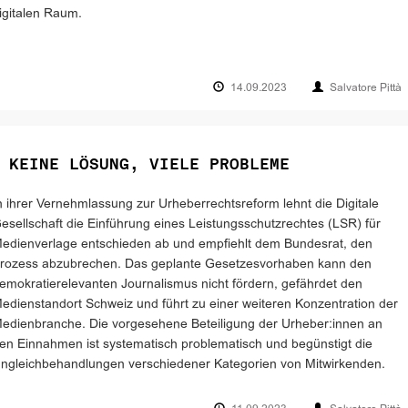
igitalen Raum.
14.09.2023
Salvatore Pittà
 KEINE LÖSUNG, VIELE PROBLEME
n ihrer Vernehmlassung zur Urheberrechtsreform lehnt die Digitale
esellschaft die Einführung eines Leistungsschutzrechtes (LSR) für
edienverlage entschieden ab und empfiehlt dem Bundesrat, den
rozess abzubrechen. Das geplante Gesetzesvorhaben kann den
emokratierelevanten Journalismus nicht fördern, gefährdet den
edienstandort Schweiz und führt zu einer weiteren Konzentration der
edienbranche. Die vorgesehene Beteiligung der Urheber:innen an
en Einnahmen ist systematisch problematisch und begünstigt die
ngleichbehandlungen verschiedener Kategorien von Mitwirkenden.