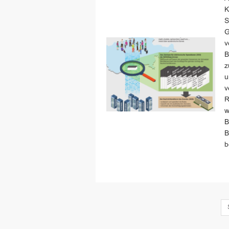
K
S
G
v
B
z
u
v
R
w
B
B
b