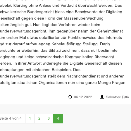
abelaufklärung ohne Anlass und Verdacht überwacht werden. Das
chweizerische Bundesgericht hiess eine Beschwerde der Digitalen
esellschaft gegen diese Form der Massenüberwachung
ollumfänglich gut. Nun liegt das Verfahren wieder beim
undesverwaltungsgericht. Ihm gegenüber nahm der Geheimdienst
um ersten Mal etwas detaillierter zur Funktionsweise des Internets
nd zur darauf aufbauenden Kabelaufklärung Stellung. Darin
ersuchte er weiterhin, das Bild zu zeichnen, dass nur bestimmte
egionen und keine schweizerische Kommunikation überwacht
erden. In ihrer Antwort widerlegte die Digitale Gesellschaft dessen
ehauptungen mit einfachen Beispielen. Das
undesverwaltungsgericht stellt dem Nachrichtendienst und anderen
eteiligten staatlichen Organisationen nun eine ganze Menge Fragen.
06.12.2022
Salvatore Pittà
(current)
Seite 4 von 4
1
2
3
4