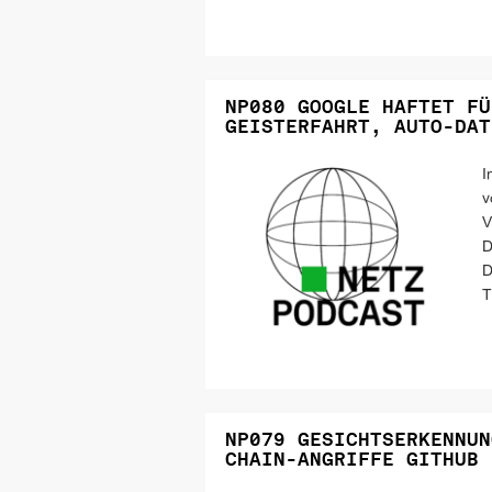
NP080 GOOGLE HAFTET FÜ
GEISTERFAHRT, AUTO-DAT
I
v
V
D
D
T
NP079 GESICHTSERKENNUN
CHAIN-ANGRIFFE GITHUB