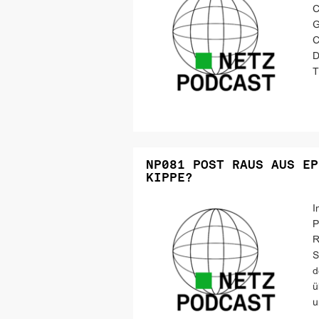
C
G
C
D
T
NP081 POST RAUS AUS EP
KIPPE?
I
P
R
S
d
ü
u