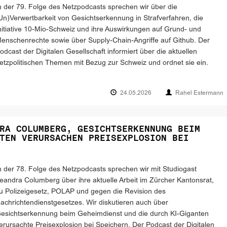
n der 79. Folge des Netzpodcasts sprechen wir über die
Un)Verwertbarkeit von Gesichtserkennung in Strafverfahren, die
nitiative 10-Mio-Schweiz und ihre Auswirkungen auf Grund- und
enschenrechte sowie über Supply-Chain-Angriffe auf Github. Der
odcast der Digitalen Gesellschaft informiert über die aktuellen
etzpolitischen Themen mit Bezug zur Schweiz und ordnet sie ein.
24.05.2026
Rahel Estermann
RA COLUMBERG, GESICHTSERKENNUNG BEIM
TEN VERURSACHEN PREISEXPLOSION BEI
n der 78. Folge des Netzpodcasts sprechen wir mit Studiogast
eandra Columberg über ihre aktuelle Arbeit im Zürcher Kantonsrat,
u Polizeigesetz, POLAP und gegen die Revision des
achrichtendienstgesetzes. Wir diskutieren auch über
esichtserkennung beim Geheimdienst und die durch KI-Giganten
erursachte Preisexplosion bei Speichern. Der Podcast der Digitalen