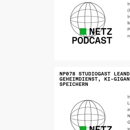
I
(
I
M
P
n
NP078 STUDIOGAST LEAND
GEHEIMDIENST, KI-GIGAN
SPEICHERN
I
L
z
N
G
v