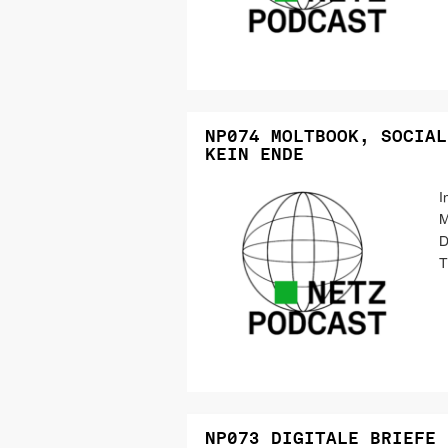
NP074 MOLTBOOK, SOCIAL
KEIN ENDE
I
M
D
T
NP073 DIGITALE BRIEFE 