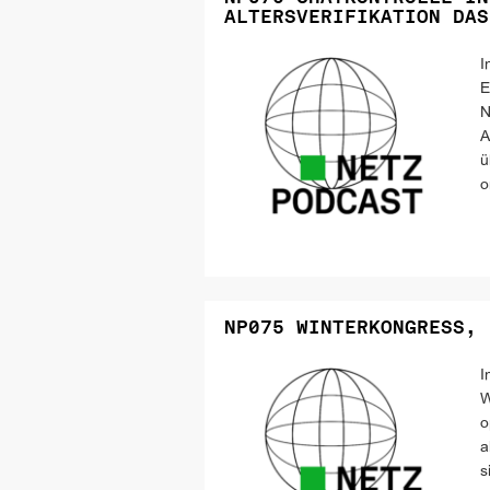
ALTERSVERIFIKATION DAS
I
E
N
A
ü
o
NP075 WINTERKONGRESS, 
I
W
o
a
s