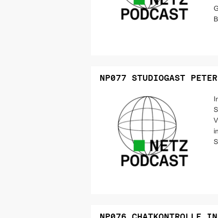
G
B
NP077 STUDIOGAST PETER
I
S
V
i
S
NP076 CHATKONTROLLE IN