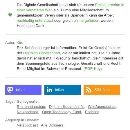
Die Digitale Gesellschaft setzt sich für unsere
Freiheitsrechte in
einer vernetzten Welt
ein. Durch eine Mitgliedschaft im
gemeinnützigen Verein oder als SpenderIn kann die Arbeit
nachhaltig unterstützt
oder gleich
online gefördert
werden.
Herzlichen Dank!
Autor:
Kire
Erik Schönenberger ist Informatiker. Er ist Co-Geschäftsleiter
der
Digitalen Gesellschaft
, die er mit initiiert hat. Die 10 Jahre
davor hat er sich mit IT-Security beschäftigt. Sein Interesse gilt
dem Spannungsfeld aus Technologie, Gesellschaft und Recht.
Er ist Mitglied im Schweizer Presserat.
(PGP-Key)
teilen
teilen
RSS-feed
Tags / Schlagwörter:
Breitbandausbau
,
Digitale Souveränität
,
Glasfaserausbau
,
Netzpodcast
,
Open Technology Fund
,
Podcast
Abgelegt in Dossier:
Netzpodcast
Alle Dossiers