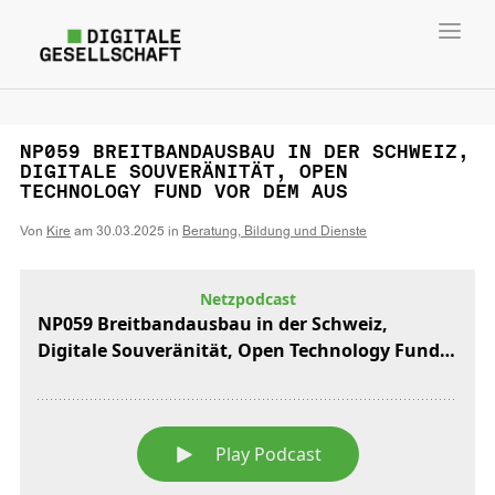
Toggl
navig
NP059 BREITBANDAUSBAU IN DER SCHWEIZ,
DIGITALE SOUVERÄNITÄT, OPEN
TECHNOLOGY FUND VOR DEM AUS
Von
Kire
am
30.03.2025
in
Beratung, Bildung und Dienste