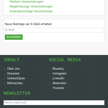
Weitere Veranstaltungen
Regelmässige Veranstaltungen
Kalendereinträge herunterladen
Neue Beiträge per E-Mail erhalten
INHALT
SOCIAL MEDIA
Über uns
Bluesky
Dossiers
Instagram
Unterstützen
Linkedin
Mitmachen
Mastodon
Youtube
NEWSLETTER