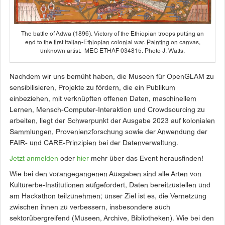
The battle of Adwa (1896). Victory of the Ethiopian troops putting an
end to the first Italian-Ethiopian colonial war. Painting on canvas,
unknown artist. MEG ETHAF 034815. Photo J. Watts.
Nachdem wir uns bemüht haben, die Museen für OpenGLAM zu
sensibilisieren, Projekte zu fördern, die ein Publikum
einbeziehen, mit verknüpften offenen Daten, maschinellem
Lernen, Mensch-Computer-Interaktion und Crowdsourcing zu
arbeiten, liegt der Schwerpunkt der Ausgabe 2023 auf kolonialen
Sammlungen, Provenienzforschung sowie der Anwendung der
FAIR- und CARE-Prinzipien bei der Datenverwaltung.
Jetzt anmelden
oder
hier
mehr über das Event herausfinden!
Wie bei den vorangegangenen Ausgaben sind alle Arten von
Kulturerbe-Institutionen aufgefordert, Daten bereitzustellen und
am Hackathon teilzunehmen; unser Ziel ist es, die Vernetzung
zwischen ihnen zu verbessern, insbesondere auch
sektorübergreifend (Museen, Archive, Bibliotheken). Wie bei den