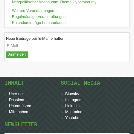
Netzpolitischer Abend zum Thema Cybersecurity
Weitere Veranstaltungen
Regelmässige Veranstaltungen
Kalendereinträge herunterladen
Neue Beiträge per E-Mail erhalten
INHALT
SOCIAL MEDIA
Über uns
Bluesky
Dossiers
Instagram
Unterstützen
Linkedin
Mitmachen
Mastodon
Youtube
NEWSLETTER