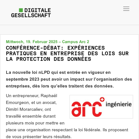
Toggl
navig
Mittwoch, 19. Februar 2025 – Campus Arc 2
CONFÉRENCE-DÉBAT: EXPÉRIENCES
PRATIQUES EN ENTREPRISE DES LOIS SUR
LA PROTECTION DES DONNÉES
La nouvelle loi nLPD qui est entrée en vigueur en
septembre 2023 peut avoir un impact sur l’organisation des
entreprises, dès lors qu’elles traitent des données.
Un entrepreneur, Raphaël
Emourgeon, et un avocat,
Dimitri Morarcaliev, ont
travaillé ensemble durant
plusieurs mois pour mettre en
place une organisation respectant la loi fédérale. Ils proposent
de vous présenter leurs résultats.