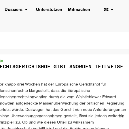
Dossiers
Unterstützen
Mitmachen
DE
in
ECHTSGERICHTSHOF GIBT SNOWDEN TEILWEISE
or knapp drei Wochen hat der Europäische Gerichtshof für
enschenrechte klargestellt, dass die Europäische
enschenrechtskonvention durch die vom Whistleblower Edward
nowden aufgedeckte Massenüberwachung der britischen Regierung
erletzt wurde. Deswegen hat das Gericht nun neue Anforderungen an
olche Überwachungsmassnahmen gestellt, lässt sie jedoch weiterhin
rinzipiell zu. Ob und wie dieses Urteil zu wirksamem
rundrechtsschutz verhilft wird erst die Praxis zeigen können.