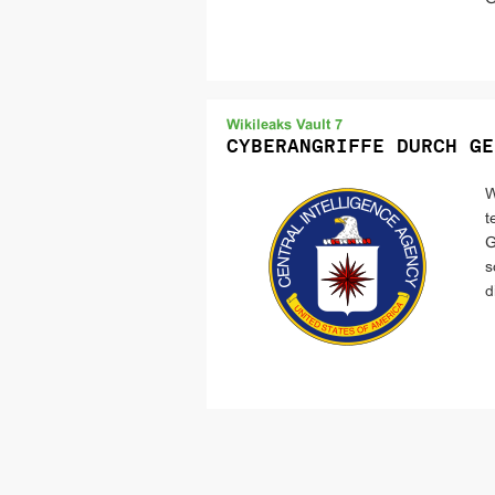
Wikileaks Vault 7
CYBERANGRIFFE DURCH GE
W
t
G
s
d