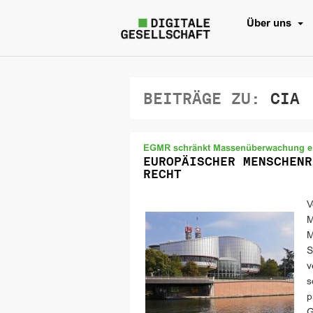
Über uns
BEITRÄGE ZU:
CIA
EGMR schränkt Massenüberwachung e
EUROPÄISCHER MENSCHENR
RECHT
V
M
M
S
v
s
p
G