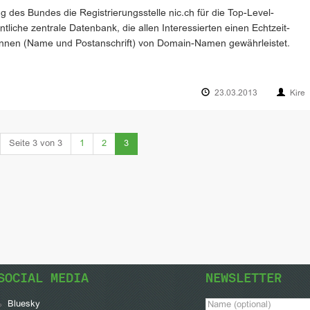
g des Bundes die Registrierungsstelle nic.ch für die Top-Level-
ntliche zentrale Datenbank, die allen Interessierten einen Echtzeit-
nnen (Name und Postanschrift) von Domain-Namen gewährleistet.
23.03.2013
Kire
(current)
Seite 3 von 3
1
2
3
SOCIAL MEDIA
NEWSLETTER
Bluesky