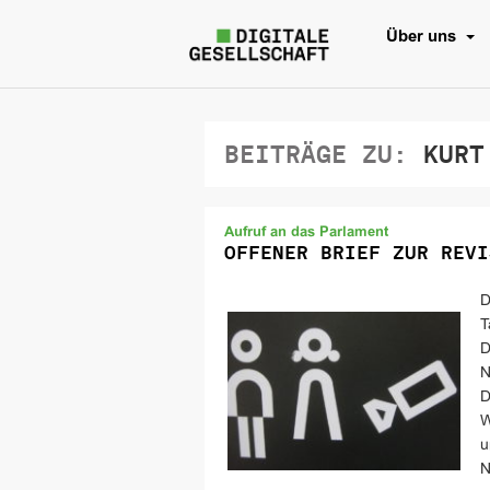
Über uns
BEITRÄGE ZU:
KURT
Aufruf an das Parlament
OFFENER BRIEF ZUR REVI
D
T
D
N
D
W
u
N