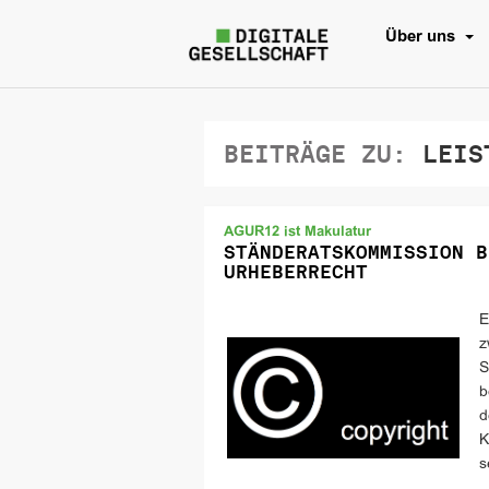
Über uns
BEITRÄGE ZU:
LEIST
AGUR12 ist Makulatur
STÄNDERATSKOMMISSION B
URHEBERRECHT
E
z
S
b
d
K
s