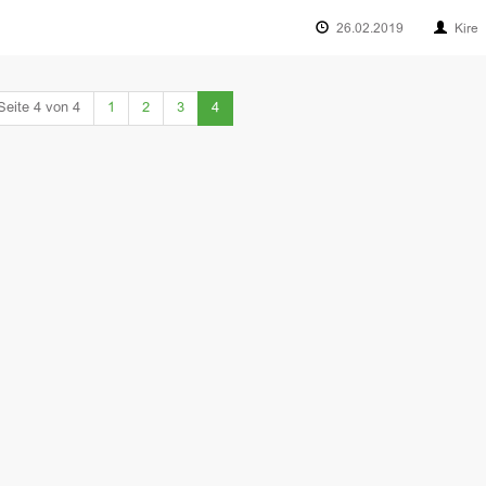
26.02.2019
Kire
(current)
Seite 4 von 4
1
2
3
4