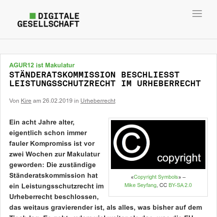
Toggl
navig
AGUR12 ist Makulatur
STÄNDERATSKOMMISSION BESCHLIESST
LEISTUNGSSCHUTZRECHT IM URHEBERRECHT
Von
Kire
am
26.02.2019
in
Urheberrecht
Ein acht Jahre alter,
eigentlich schon immer
fauler Kompromiss ist vor
zwei Wochen zur Makulatur
geworden: Die zuständige
Ständeratskommission hat
«
Copyright Symbols
» –
Mike Seyfang
, CC
BY-SA 2.0
ein Leistungsschutzrecht im
Urheberrecht beschlossen,
das weitaus gravierender ist, als alles, was bisher auf dem