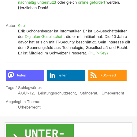
nachhaltig unterstützt
oder gleich
online gefördert
werden.
Herzlichen Dank!
Autor:
Kire
Erik Schönenberger ist Informatiker. Er ist Co-Geschäftsleiter
der
Digitalen Gesellschaft
, die er mit initiiert hat. Die 10 Jahre
davor hat er sich mit IT-Security beschäftigt. Sein Interesse gilt
dem Spannungsfeld aus Technologie, Gesellschaft und Recht.
Er ist Mitglied im Schweizer Presserat.
(PGP-Key)
teilen
teilen
RSS-feed
Tags / Schlagwörter:
AGUR12
,
Leistungsschutzrecht
,
Ständerat
,
Urheberrecht
Abgelegt in Thema:
Urheberrecht