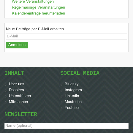
Weitere Veranstaltungen
Regelmässige Veranstaltungen
Kalendereinträge herunterladen
Neue Beiträge per E-Mail erhalten
INHALT
SOCIAL MEDIA
Über uns
Bluesky
Dossiers
Instagram
Unterstützen
Linkedin
Mitmachen
Mastodon
Youtube
NEWSLETTER