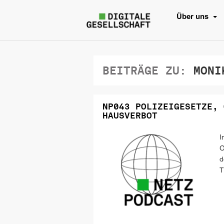
Über uns
BEITRÄGE ZU:
MONIK
NP043 POLIZEIGESETZE, 
HAUSVERBOT
I
O
d
T