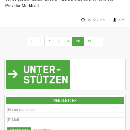
Provider Merkblatt
06.02.2016
Kire
(current)
«
‹
7
8
9
10
11
›
NEWSLETTER