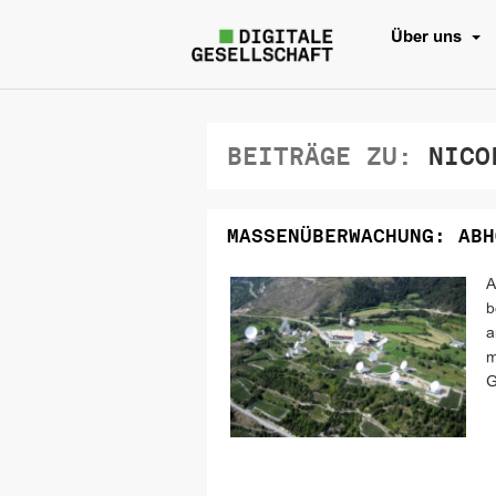
Über uns
BEITRÄGE ZU:
NICOL
MASSENÜBERWACHUNG: ABH
A
b
a
m
G