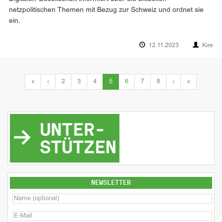
netzpolitischen Themen mit Bezug zur Schweiz und ordnet sie
ein.
12.11.2023
Kire
(current)
«
‹
2
3
4
5
6
7
8
›
»
NEWSLETTER