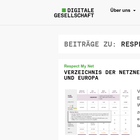
Über uns
BEITRÄGE ZU:
RESPE
Respect My Net
VERZEICHNIS DER NETZNE
UND EUROPA
V
E
W
z
e
l