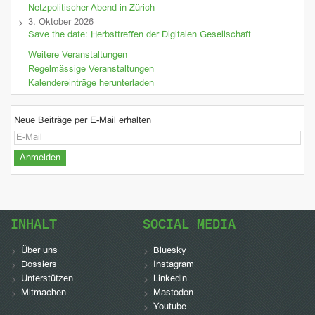
Netzpolitischer Abend in Zürich
3. Oktober 2026
Save the date: Herbsttreffen der Digitalen Gesellschaft
Weitere Veranstaltungen
Regelmässige Veranstaltungen
Kalendereinträge herunterladen
Neue Beiträge per E-Mail erhalten
INHALT
SOCIAL MEDIA
Über uns
Bluesky
Dossiers
Instagram
Unterstützen
Linkedin
Mitmachen
Mastodon
Youtube