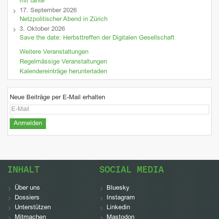
mit tante
17. September 2026
Netzpolitischer Abend in Zürich
3. Oktober 2026
Save the date: Herbsttreffen der Digitalen Gesellschaft
Weitere Veranstaltungen
Regelmässige Veranstaltungen
Kalendereinträge herunterladen
Neue Beiträge per E-Mail erhalten
INHALT
SOCIAL MEDIA
Über uns
Bluesky
Dossiers
Instagram
Unterstützen
Linkedin
Mitmachen
Mastodon