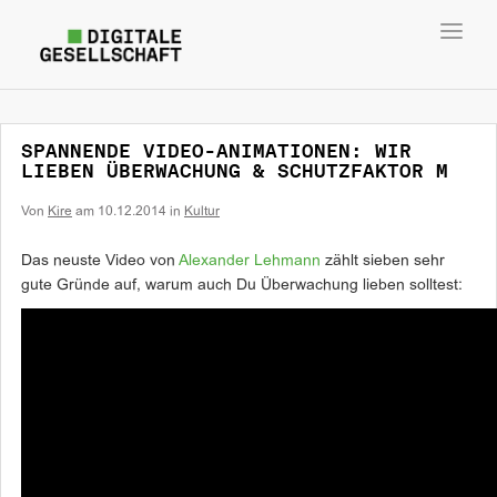
Toggl
navig
SPANNENDE VIDEO-ANIMATIONEN: WIR
LIEBEN ÜBERWACHUNG & SCHUTZFAKTOR M
Von
Kire
am
10.12.2014
in
Kultur
Das neuste Video von
Alexander Lehmann
zählt sieben sehr
gute Gründe auf, warum auch Du Überwachung lieben solltest: