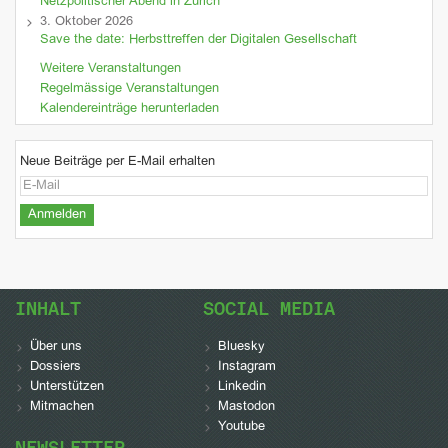
Netzpolitischer Abend in Zürich
3. Oktober 2026
Save the date: Herbsttreffen der Digitalen Gesellschaft
Weitere Veranstaltungen
Regelmässige Veranstaltungen
Kalendereinträge herunterladen
Neue Beiträge per E-Mail erhalten
INHALT
SOCIAL MEDIA
Über uns
Bluesky
Dossiers
Instagram
Unterstützen
Linkedin
Mitmachen
Mastodon
Youtube
NEWSLETTER