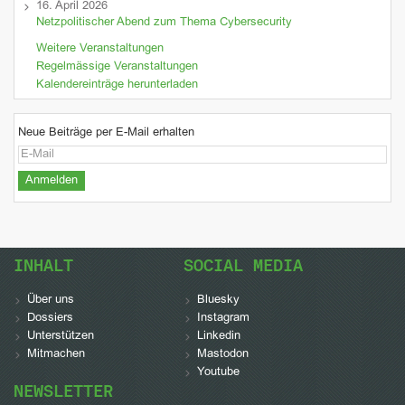
16. April 2026
Netzpolitischer Abend zum Thema Cybersecurity
Weitere Veranstaltungen
Regelmässige Veranstaltungen
Kalendereinträge herunterladen
Neue Beiträge per E-Mail erhalten
INHALT
SOCIAL MEDIA
Über uns
Bluesky
Dossiers
Instagram
Unterstützen
Linkedin
Mitmachen
Mastodon
Youtube
NEWSLETTER