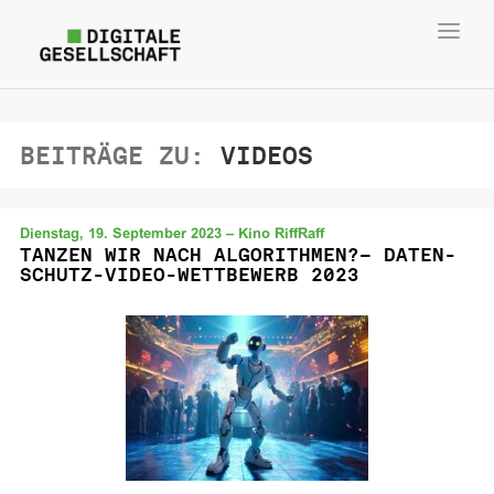
Toggl
navig
BEITRÄGE ZU:
VIDEOS
Dienstag, 19. September 2023 – Kino RiffRaff
TAN­ZEN WIR NACH AL­GO­RITH­MEN?– DA­TEN­
SCHUTZ-VI­DEO-WETT­BE­WERB 2023